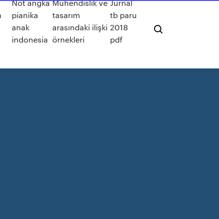
Not angka
Mühendislik ve
Jurnal
h
pianika
tasarım
tb paru
n
anak
arasındaki ilişki
2018
indonesia
örnekleri
pdf