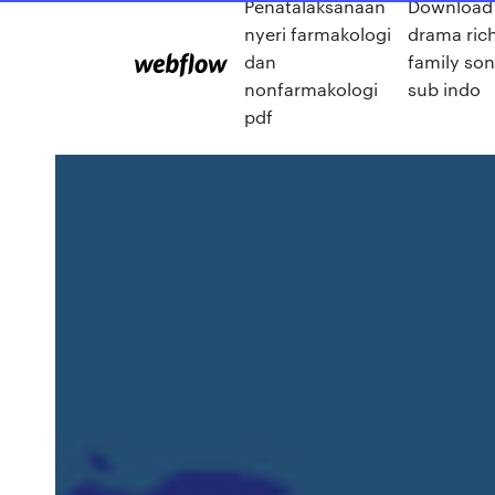
Penatalaksanaan
Download
nyeri farmakologi
drama ric
dan
family so
nonfarmakologi
sub indo
pdf