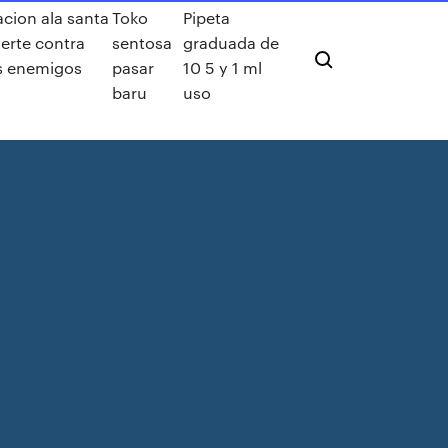
cion ala santa
Toko
Pipeta
erte contra
sentosa
graduada de
s enemigos
pasar
10 5 y 1 ml
baru
uso