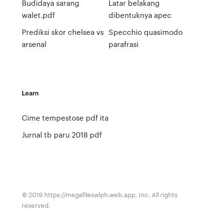
Budidaya sarang
Latar belakang
walet.pdf
dibentuknya apec
Prediksi skor chelsea vs
Specchio quasimodo
arsenal
parafrasi
Learn
Cime tempestose pdf ita
Jurnal tb paru 2018 pdf
© 2019 https://megafileswlph.web.app, Inc. All rights
reserved.