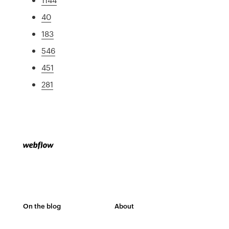
40
183
546
451
281
On the blog
About