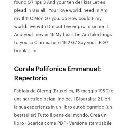
found G7 lips 3 And your ten der kiss Let es
plead in 8 is all I Your love world. need in Am
my Il 11 C Mon G7 you. do How could F my
world. live with Dm out I ev er pro mise me it.
And you'll nev er 16 My heart be Am take longs
to you so C arms. here 19 2 G7 Say you'll F G7
break it. in
Corale Polifonica Emmanuel:
Repertorio
Fabiola de Clercq (Bruxelles, 15 maggio 1950) è
una scrittrice belga. Indice. 1 Biografia; 2 Libri
la sua esperienza in un libro autobiografico (un
bestseller) Tutto il pane del mondo, Crea un
libro · Scarica come PDF · Versione stampabile