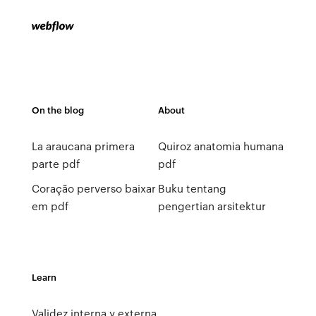
On the blog
About
La araucana primera
Quiroz anatomia humana
parte pdf
pdf
Coração perverso baixar
Buku tentang
em pdf
pengertian arsitektur
Learn
Validez interna y externa